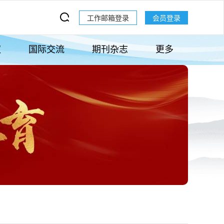
工作邮箱登录
会员登录
权
国际交流
期刊杂志
更多