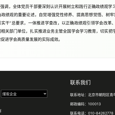
确政绩观的重要论述，自觉增强党性修养、提高思想觉悟、树牢
抓实干”总要求，一体推进学查改，以正确政绩观引领学会改革
同相关部门单位，扎实推进业务主管全国学会学习教育，切实把
建促进学会高质量发展的实际成效。
联系我们
联系地址：北京市朝阳区青
邮政编码：100013
有
联系电话：010-84262778