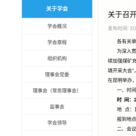
关于学会
关于召开
学会概况
发布时间:
2
各有关
学会章程
为深入贯彻落实国务院印发的《固体废物综合治理行动计划》文件精神，扎实推进煤炭行业生态优先、绿色低碳发展，持
组织机构
续加强煤矿
填开采大会”
理事会党委
在昆明举办
一、
理事会（常务理事会）
时 间
监事会
地 点
报到地
学会领导
二、