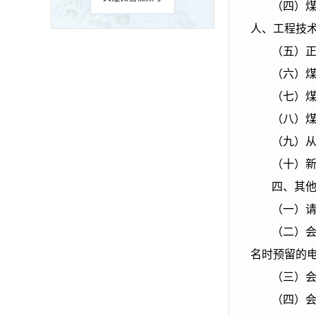
（四）煤炭生产企业集团公司、二级单位、基层煤矿负责同志，科技管理、生产技术、安全环保等部门负责人、技术负责
人、工程技
（
（
（
（
（
（
四、
（
（二）会议收取会议费2500元/人，采用会议系统报名、缴费、开具会议费数电发票，发票于会后统一发送至参会代表报
名时预留的
（
（