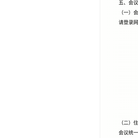
五、
（
请登录
（
会议统