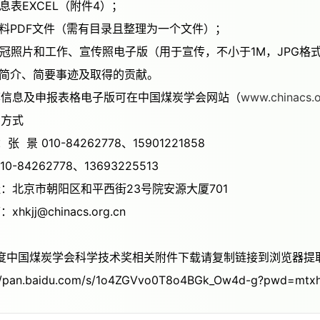
员信息表EXCEL（附件4）；
明材料PDF文件（需有目录且整理为一个文件）；
人免冠照片和工作、宣传照电子版（用于宣传，不小于1M，JPG格
报人简介、简要事迹及取得的贡献。
荐信息及申报表格电子版可在中国煤炭学会网站（
www.chinacs.o
联系方式
人：张 景 010-84262778、15901221858
010-84262778、13693225513
址：北京市朝阳区和平西街23号院安源大厦701
xhkjj@chinacs.org.cn
6年度中国煤炭学会科学技术奖相关附件下载请复制链接到浏览器提
//pan.baidu.com/s/1o4ZGVvo0T8o4BGk_Ow4d-g?pwd=mt