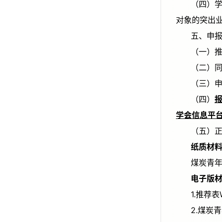
（四）学会组织入选对象开展跨领域的学术交流、联合攻关、专业培训以及与地方产业技术需求对接等活动，加强对入选
对象的突出
五、
（
（
（四）
报
学会信息平
（
纸质材
煤炭青
电子版
1.推
2.煤