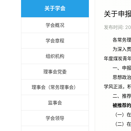
关于学会
关于申报
学会概况
发布时间:
2
各常务
学会章程
为深入贯彻习近平新时代中国特色社会主义思想，激励行业青年人才在建设科技强国的征程中奋发有为，现组织开展2026
组织机构
年度煤炭青
一、
理事会党委
思想政治坚定，热爱祖国，遵纪守法，拥护党的路线、方针、政策，增强“四个意识”、坚定“四个自信”、做到“两个维护”，
学风正派，
理事会（常务理事会）
二、
监事会
被推荐
（
学会领导
（