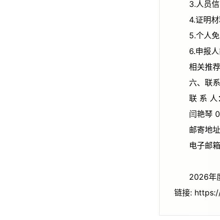
3.人
4.证
5.个
6.申
相关推
六、
联 系 
闫艳琴 
邮寄地
电子邮箱：
202
链接: https: