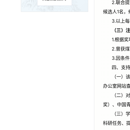
2.联合提名：具有正高级技术职称的学会常务理事或学会各专业（工作）委员会、省级煤炭学会秘书长及以上专家可提名
候选人1名，
3.以
（
1.根
2.曾
3.因
四、
（一）该奖项是经国家科学技术奖励工作办公室备案批准开展的奖项（证书编号：0017），可登录国家科学技术奖励工作
办公室网站
（二）对符合条件的青年科技人才择优推荐纳入国家科技创新人才推进计划、中国青年科技奖、光华工程科技奖（青年
奖）、中国
（三）学会各分支机构，各省、自治区、直辖市煤炭学会，单位会员和理事单位要结合现有科技计划和人才计划，在承担
科研任务、