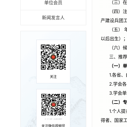
单位会员
（四）注重推选在西部边远地区（贵州、云南、广西、甘肃、青海、宁夏、西藏、新疆、内蒙古9个省、自治区和新疆生
新闻发言人
产建设兵团
（五） 年龄一般不超过40周岁（1986年1月1日后出生），女性科技人员可适当放宽申报年龄至45周岁（1981年1月1日及
以后出生）
（
三、
（
1.各
关注
2.学
3.学
（
1.个人提名：煤炭领域的中国科学院院士、中国工程院院士、何梁何利奖获得者、创新争先奖获得者、光华工程科技奖获
得者、国家
关注微信视频号