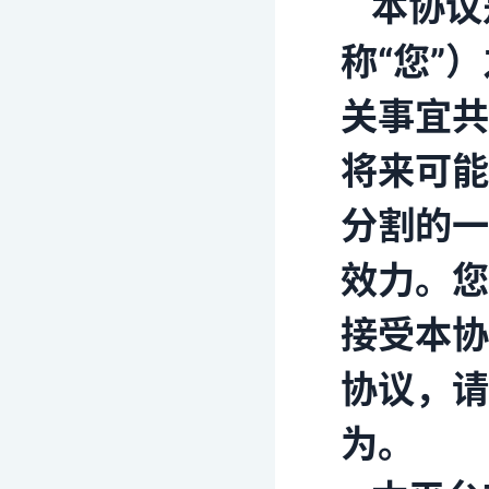
本协议
称“您”
关事宜共
将来可能
分割的一
效力。您
接受本协
协议，请
为。