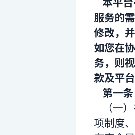
本平台
服务的需
修改，并
如您在协
务，则视
款及平台
第一条
（一）
项制度、