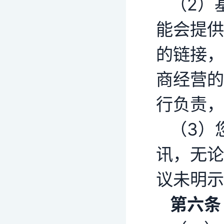
（2）
能会提供
的链接，
商经营的
行负责，
（3）
讯，无论
议未明示
第六条