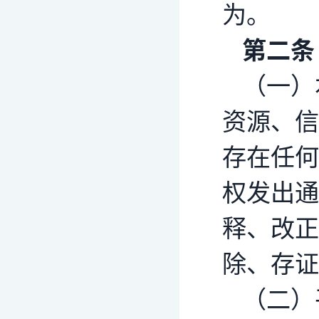
为。
第二条
（一）
资源、信
存在任何
权发出通
释、改正
除、存证
（二）