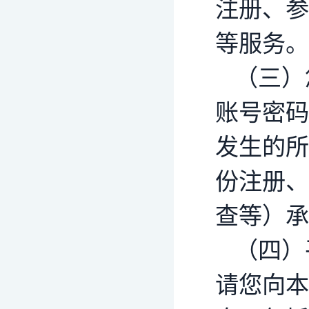
注册、参
等服务。
（三）
账号密码
发生的所
份注册、
查等）承
（四）
请您向本