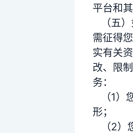
平台和其
（五）
需征得您
实有关资
改、限制
务：
（1）
形；
（2）